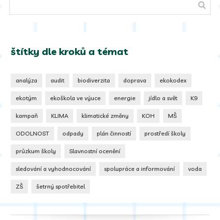
štítky dle kroků a témat
analýza
audit
biodiverzita
doprava
ekokodex
ekotým
ekoškola ve výuce
energie
jídlo a svět
K9
kampaň
KLIMA
klimatické změny
KOH
MŠ
ODOLNOST
odpady
plán činností
prostředí školy
průzkum školy
Slavnostní ocenění
sledování a vyhodnocování
spolupráce a informování
voda
ZŠ
šetrný spotřebitel