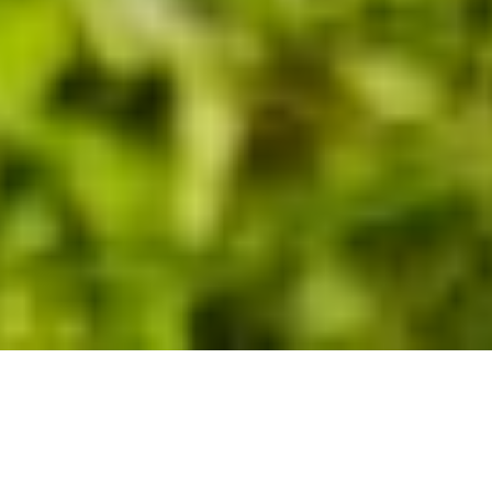
/
O programu
/
Kdo za tím stojí