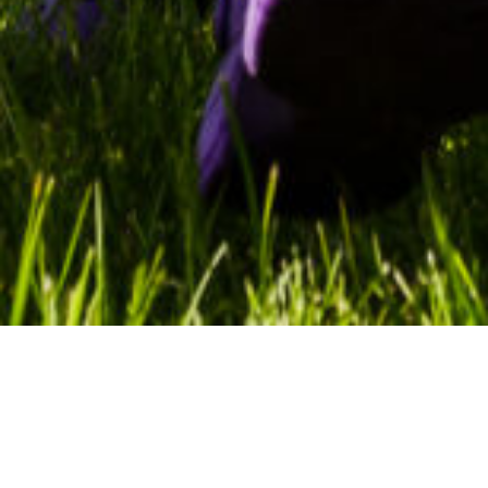
/
Novinky
/
Kalendář akcí
23