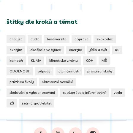
štítky dle kroků a témat
analýza
audit
biodiverzita
doprava
ekokodex
ekotým
ekoškola ve výuce
energie
jídlo a svět
K9
kampaň
KLIMA
klimatické změny
KOH
MŠ
ODOLNOST
odpady
plán činností
prostředí školy
průzkum školy
Slavnostní ocenění
sledování a vyhodnocování
spolupráce a informování
voda
ZŠ
šetrný spotřebitel