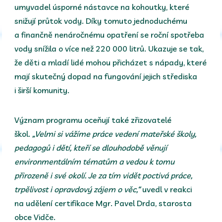
umyvadel úsporné nástavce na kohoutky, které
snižují průtok vody. Díky tomuto jednoduchému
a finančně nenáročnému opatření se roční spotřeba
vody snížila o více než 220 000 litrů. Ukazuje se tak,
že děti a mladí lidé mohou přicházet s nápady, které
mají skutečný dopad na fungování jejich střediska
i širší komunity.
Význam programu oceňují také zřizovatelé
škol.
„Velmi si vážíme práce vedení mateřské školy,
pedagogů i dětí, kteří se dlouhodobě věnují
environmentálním tématům a vedou k tomu
přirozeně i své okolí. Je za tím vidět poctivá práce,
trpělivost i opravdový zájem o věc,“
uvedl v reakci
na udělení certifikace Mgr. Pavel Drda, starosta
obce Vidče.