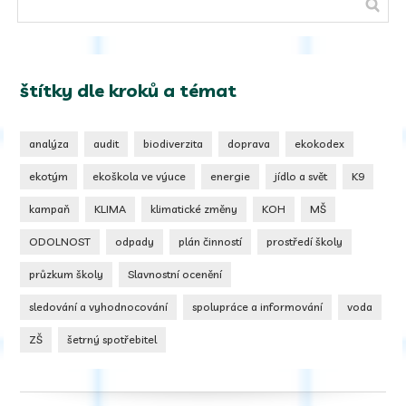
štítky dle kroků a témat
analýza
audit
biodiverzita
doprava
ekokodex
ekotým
ekoškola ve výuce
energie
jídlo a svět
K9
kampaň
KLIMA
klimatické změny
KOH
MŠ
ODOLNOST
odpady
plán činností
prostředí školy
průzkum školy
Slavnostní ocenění
sledování a vyhodnocování
spolupráce a informování
voda
ZŠ
šetrný spotřebitel