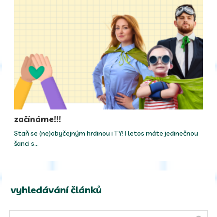
začínáme!!!
Staň se (ne)obyčejným hrdinou i TY! I letos máte jedinečnou
šanci s…
vyhledávání článků