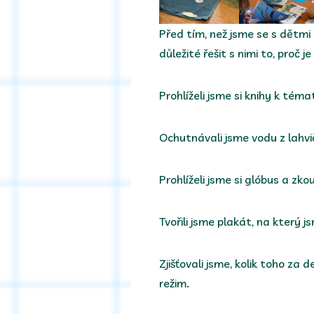
Před tím, než jsme se s dětmi 
důležité řešit s nimi to, proč
Prohlíželi jsme si knihy k téma
Ochutnávali jsme vodu z lahvi
Prohlíželi jsme si glóbus a zk
Tvořili jsme plakát, na který js
Zjišťovali jsme, kolik toho za 
režim.