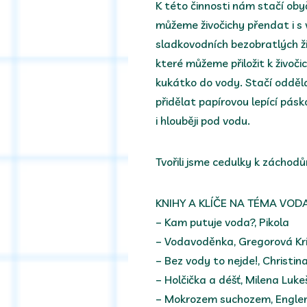
K této činnosti nám stačí oby
můžeme živočichy přendat i s v
sladkovodních bezobratlých ž
které můžeme přiložit k živočic
kukátko do vody. Stačí odděl
přidělat papírovou lepící pás
i hlouběji pod vodu.
Tvořili jsme cedulky k záchod
KNIHY A KLÍČE NA TÉMA VODA
– Kam putuje voda?, Pikola
– Vodavoděnka, Gregorová Kr
– Bez vody to nejde!, Christina
– Holčička a déšť, Milena Luk
– Mokrozem suchozem, Engler