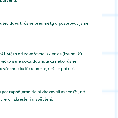
abarvený.
ušeli dávat různé předměty a pozorovali jsme,
ili víčko od zavařovací sklenice (lze použít
Na víčko jsme pokládali figurky nebo různé
o všechno lodička unese, než se potopí.
a postupně jsme do ni vhazovali mince (či jiné
 jejich zkreslení a zvětšení.