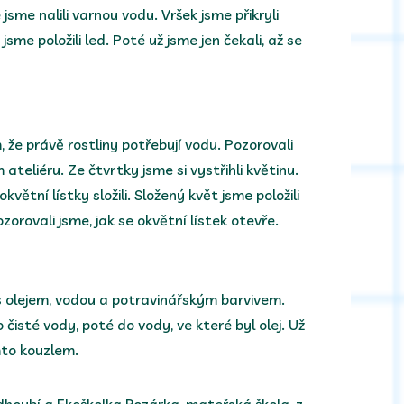
jsme nalili varnou vodu. Vršek jsme přikryli
jsme položili led. Poté už jsme jen čekali, až se
, že právě rostliny potřebují vodu. Pozorovali
 ateliéru. Ze čtvrtky jsme si vystřihli květinu.
okvětní lístky složili. Složený květ jsme položili
orovali jsme, jak se okvětní lístek otevře.
s olejem, vodou a potravinářským barvivem.
 čisté vody, poté do vody, ve které byl olej. Už
mto kouzlem.