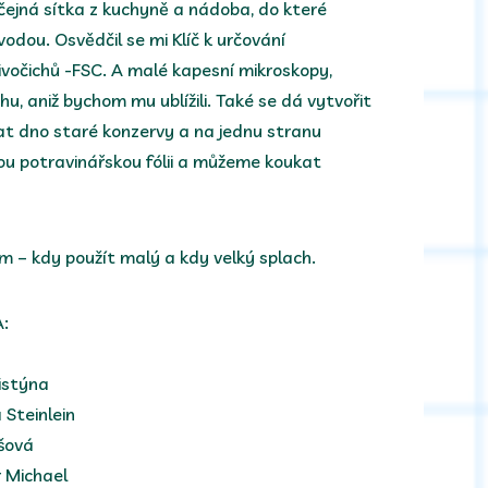
čejná sítka z kuchyně a nádoba, do které
odou. Osvědčil se mi Klíč k určování
ivočichů -FSC. A malé kapesní mikroskopy,
hu, aniž bychom mu ublížili. Také se dá vytvořit
at dno staré konzervy a na jednu stranu
kou potravinářskou fólii a můžeme koukat
ům – kdy použít malý a kdy velký splach.
:
istýna
 Steinlein
ešová
 Michael