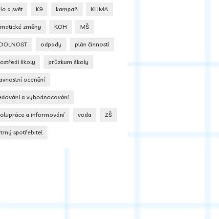
dlo a svět
K9
kampaň
KLIMA
limatické změny
KOH
MŠ
DOLNOST
odpady
plán činností
ostředí školy
průzkum školy
avnostní ocenění
ledování a vyhodnocování
polupráce a informování
voda
ZŠ
trný spotřebitel