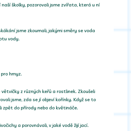
naší školky, pozorovali jsme zvířata, která u ní
 skákání jsme zkoumali, jakými směry se voda
totu vody.
 pro hmyz.
větvičky z různých keřů a rostlinek. Zkoušeli
vali jsme, zda se jí objeví kořínky. Když se to
li zpět do přírody nebo do květináče.
ivočichy a porovnávali, v jaké vodě žijí jací.