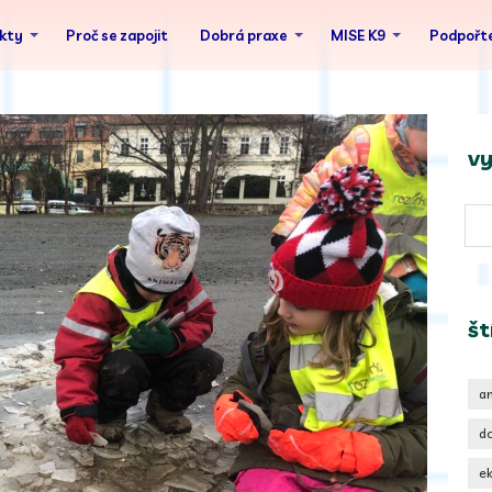
ekty
Proč se zapojit
Dobrá praxe
MISE K9
Podpořte
vy
št
a
d
e