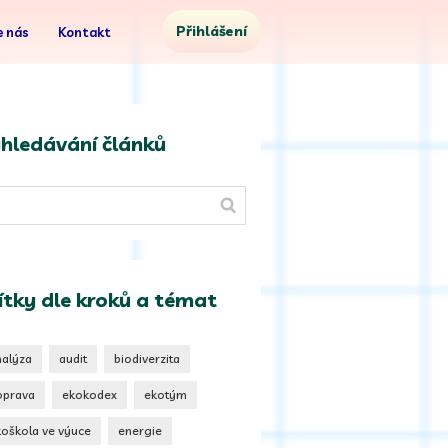
Přihlášení
 nás
Kontakt
hledávání článků
ítky dle kroků a témat
nalýza
audit
biodiverzita
oprava
ekokodex
ekotým
koškola ve výuce
energie