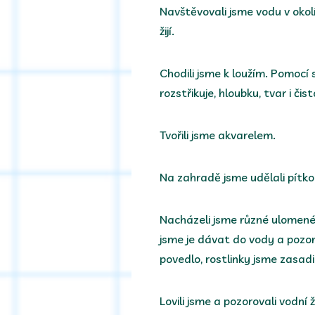
Navštěvovali jsme vodu v okolí 
žijí.
Chodili jsme k loužím. Pomocí
rozstřikuje, hloubku, tvar i čis
Tvořili jsme akvarelem.
Na zahradě jsme udělali pítko
Nacházeli jsme různé ulomené 
jsme je dávat do vody a pozoro
povedlo, rostlinky jsme zasadi
Lovili jsme a pozorovali vodní ž