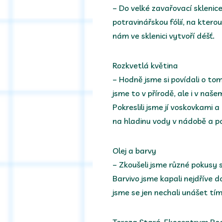
– Do velké zavařovací sklenice 
potravinářskou fólií, na kterou 
nám ve sklenici vytvoří déšť.
Rozkvetlá květina
– Hodně jsme si povídali o tom
jsme to v přírodě, ale i v našem
Pokreslili jsme jí voskovkami a 
na hladinu vody v nádobě a poz
Olej a barvy
– Zkoušeli jsme různé pokusy 
Barvivo jsme kapali nejdříve do
jsme se jen nechali unášet tí