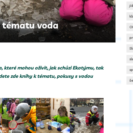
jí
k
k tématu voda
O
pr
Sl
s
, které mohou oživit, jak schůzi Ekotýmu, tak
s
dete zde knihy k tématu, pokusy s vodou
še