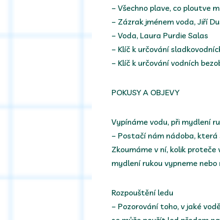
– Všechno plave, co ploutve 
– Zázrak jménem voda, Jiří D
– Voda, Laura Purdie Salas
– Klíč k určování sladkovodníc
– Klíč k určování vodních bezo
POKUSY A OBJEVY
Vypínáme vodu, při mydlení r
– Postačí nám nádoba, která
Zkoumáme v ní, kolik proteče vo
mydlení rukou vypneme nebo 
Rozpouštění ledu
– Pozorování toho, v jaké vodě