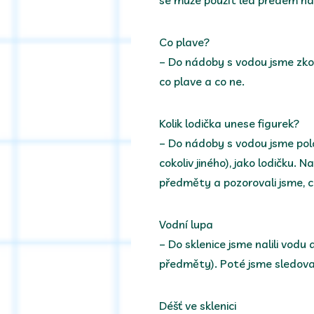
se může použít led předem n
Co plave?
– Do nádoby s vodou jsme zko
co plave a co ne.
Kolik lodička unese figurek?
– Do nádoby s vodou jsme polož
cokoliv jiného), jako lodičku. 
předměty a pozorovali jsme, c
Vodní lupa
– Do sklenice jsme nalili vodu 
předměty). Poté jsme sledovali
Déšť ve sklenici