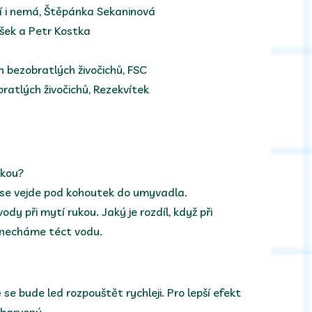
mí i nemá, Štěpánka Sekaninová
ušek a Petr Kostka
h bezobratlých živočichů, FSC
bratlých živočichů, Rezekvítek
ukou?
 se vejde pod kohoutek do umyvadla.
dy při mytí rukou. Jaký je rozdíl, když při
necháme téct vodu.
 se bude led rozpouštět rychleji. Pro lepší efekt