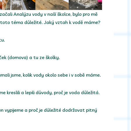
začali Analýzu vody v naší školce, bylo pro mě
 je toto téma důležité. Jaký vztah k vodě máme?
tu.
ček (domova) a tu ze školky.
oumali jsme, kolik vody okolo sebe i v sobě máme.
me kreslili a lepili důvody, proč je voda důležitá.
den vypijeme a proč je důležité dodržovat pitný