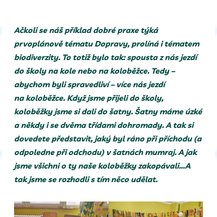
Ačkoli se náš příklad dobré praxe týká
prvoplánově tématu Dopravy, prolíná i tématem
biodiverzity. To totiž bylo tak: spousta z nás jezdí
do školy na kole nebo na koloběžce. Tedy –
abychom byli spravedliví – více nás jezdí
na koloběžce. Když jsme přijeli do školy,
koloběžky jsme si dali do šatny. Šatny máme úzké
a někdy i se dvěma třídami dohromady. A tak si
dovedete představit, jaký byl ráno při příchodu (a
odpoledne při odchodu) v šatnách mumraj. A jak
jsme všichni o ty naše koloběžky zakopávali…A
tak jsme se rozhodli s tím něco udělat.