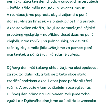
perníčky. Žáci ten den chodili v časových intervalech
– každá třída měla na „nákup“ dvacet minut.
V rozhlase jsme poprosili, aby si zájemci o punč
donesli vlastní hrníček – s ohleduplností na přírodu.
Akce se velice zdařila, i když se samozřejmě nějaké
problémy vyskytly – například došel džus na punč,
chyběly nám rohlíky na jednohubky, na deváté
ročníky zbylo málo jídla…Vše jsme za pomoci paní
asistentek a pánů školníků zdárně vyřešili.
Dýňový den měl takový ohlas, že jsme akci opakovali
za rok, za další rok, a tak se z této akce stala
tradiční podzimní akce. Letos jsme pořádali třetí
ročník. A protože v tomto školním roce vyšel náš
Dýňový den přímo na Halloween, tak jsme toho
využili a z Dýňového dne jsme udělali Halloweensko-