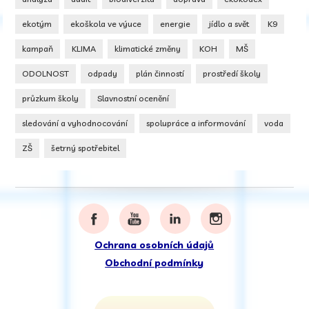
ekotým
ekoškola ve výuce
energie
jídlo a svět
K9
kampaň
KLIMA
klimatické změny
KOH
MŠ
ODOLNOST
odpady
plán činností
prostředí školy
průzkum školy
Slavnostní ocenění
sledování a vyhodnocování
spolupráce a informování
voda
ZŠ
šetrný spotřebitel
Ochrana osobních údajů
Obchodní podmínky