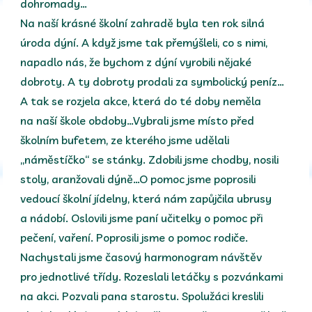
dohromady…
Na naší krásné školní zahradě byla ten rok silná
úroda dýní. A když jsme tak přemýšleli, co s nimi,
napadlo nás, že bychom z dýní vyrobili nějaké
dobroty. A ty dobroty prodali za symbolický peníz…
A tak se rozjela akce, která do té doby neměla
na naší škole obdoby…Vybrali jsme místo před
školním bufetem, ze kterého jsme udělali
„náměstíčko“ se stánky. Zdobili jsme chodby, nosili
stoly, aranžovali dýně…O pomoc jsme poprosili
vedoucí školní jídelny, která nám zapůjčila ubrusy
a nádobí. Oslovili jsme paní učitelky o pomoc při
pečení, vaření. Poprosili jsme o pomoc rodiče.
Nachystali jsme časový harmonogram návštěv
pro jednotlivé třídy. Rozeslali letáčky s pozvánkami
na akci. Pozvali pana starostu. Spolužáci kreslili