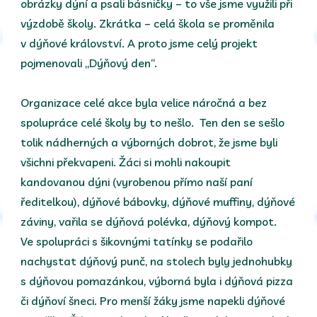
obrázky dýní a psali básničky – to vše jsme využili při
výzdobě školy. Zkrátka – celá škola se proměnila
v dýňové království. A proto jsme celý projekt
pojmenovali „Dýňový den“.
Organizace celé akce byla velice náročná a bez
spolupráce celé školy by to nešlo. Ten den se sešlo
tolik nádherných a výborných dobrot, že jsme byli
všichni překvapeni. Žáci si mohli nakoupit
kandovanou dýni (vyrobenou přímo naší paní
ředitelkou), dýňové bábovky, dýňové muffiny, dýňové
záviny, vařila se dýňová polévka, dýňový kompot.
Ve spolupráci s šikovnými tatínky se podařilo
nachystat dýňový punč, na stolech byly jednohubky
s dýňovou pomazánkou, výborná byla i dýňová pizza
či dýňoví šneci. Pro menší žáky jsme napekli dýňové