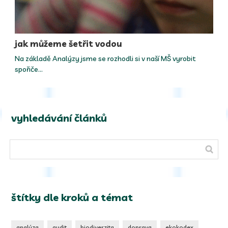
jak můžeme šetřit vodou
Na základě Analýzy jsme se rozhodli si v naší MŠ vyrobit
spořiče…
vyhledávání článků
štítky dle kroků a témat
analýza
audit
biodiverzita
doprava
ekokodex