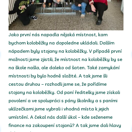
Jako první nás napadla nějaká místnost, kam
bychom koloběžky na dopoledne ukládali. Dalším
nápadem byly stojany na koloběžky. V případě první
možnosti jsme zjistili, že místnost na koloběžky by se
na škole našla, ale daleko od šaten. Také zamykání
místnosti by bylo hodně složité. A tak jsme šli
cestou druhou – rozhodli jsme se, že pořídíme
stojany na koloběžky. Od paní ředitelky jsme získali
povolení a ve spolupráci s pány školníky a s paními
uklízečkami jsme vybrali i vhodná místa k jejich
umístění. A čekal nás další úkol – kde seženeme
finance na zakoupení stojanů? A tak jsme dali hlavy