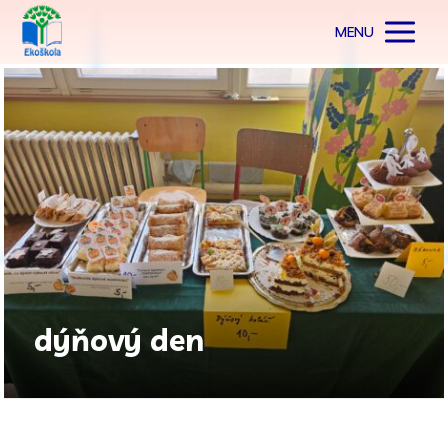
MENU
dýňový den