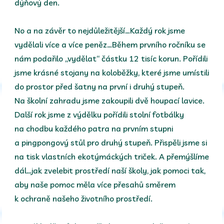
dýňový den.
No a na závěr to nejdůležitější…Každý rok jsme
vydělali více a více peněz…Během prvního ročníku se
nám podařilo „vydělat“ částku 12 tisíc korun. Pořídili
jsme krásné stojany na koloběžky, které jsme umístili
do prostor před šatny na první i druhý stupeň.
Na školní zahradu jsme zakoupili dvě houpací lavice.
Další rok jsme z výdělku pořídili stolní fotbálky
na chodbu každého patra na prvním stupni
a pingpongový stůl pro druhý stupeň. Přispěli jsme si
na tisk vlastních ekotýmáckých triček. A přemýšlíme
dál…jak zvelebit prostředí naší školy, jak pomoci tak,
aby naše pomoc měla více přesahů směrem
k ochraně našeho životního prostředí.