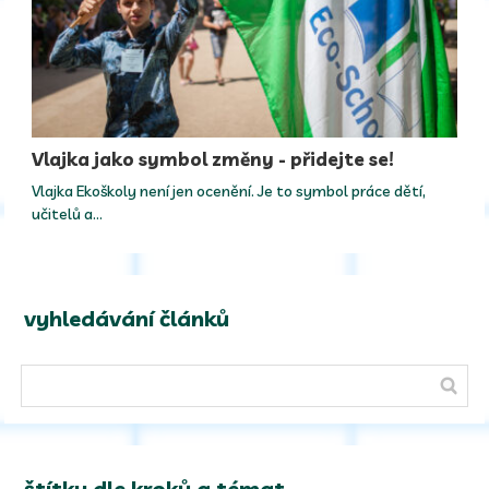
Vlajka jako symbol změny - přidejte se!
Vlajka Ekoškoly není jen ocenění. Je to symbol práce dětí,
učitelů a…
vyhledávání článků
štítky dle kroků a témat