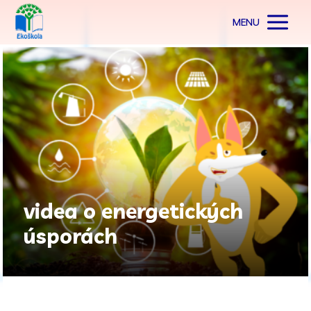
MENU
videa o energetických
úsporách