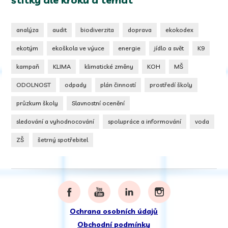
analýza
audit
biodiverzita
doprava
ekokodex
ekotým
ekoškola ve výuce
energie
jídlo a svět
K9
kampaň
KLIMA
klimatické změny
KOH
MŠ
ODOLNOST
odpady
plán činností
prostředí školy
průzkum školy
Slavnostní ocenění
sledování a vyhodnocování
spolupráce a informování
voda
ZŠ
šetrný spotřebitel
Ochrana osobních údajů
Obchodní podmínky