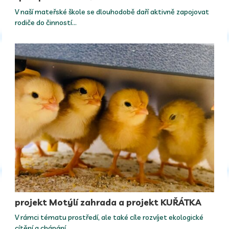
V naší mateřské škole se dlouhodobě daří aktivně zapojovat
rodiče do činností…
projekt Motýlí zahrada a projekt KUŘÁTKA
V rámci tématu prostředí, ale také cíle rozvíjet ekologické
cítění a chápání…