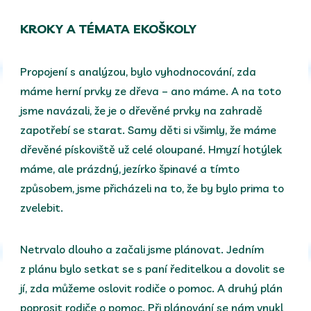
KROKY A TÉMATA EKOŠKOLY
Propojení s analýzou, bylo vyhodnocování, zda
máme herní prvky ze dřeva – ano máme. A na toto
jsme navázali, že je o dřevěné prvky na zahradě
zapotřebí se starat. Samy děti si všimly, že máme
dřevěné pískoviště už celé oloupané. Hmyzí hotýlek
máme, ale prázdný, jezírko špinavé a tímto
způsobem, jsme přicházeli na to, že by bylo prima to
zvelebit.
Netrvalo dlouho a začali jsme plánovat. Jedním
z plánu bylo setkat se s paní ředitelkou a dovolit se
jí, zda můžeme oslovit rodiče o pomoc. A druhý plán
poprosit rodiče o pomoc. Při plánování se nám vnukl