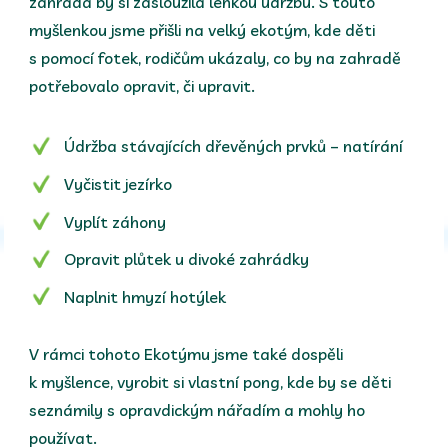
zahrada by si zasloužila lehkou údržbu. S touto
myšlenkou jsme přišli na velký ekotým, kde děti
s pomocí fotek, rodičům ukázaly, co by na zahradě
potřebovalo opravit, či upravit.
Údržba stávajících dřevěných prvků – natírání
Vyčistit jezírko
Vyplít záhony
Opravit plůtek u divoké zahrádky
Naplnit hmyzí hotýlek
V rámci tohoto Ekotýmu jsme také dospěli
k myšlence, vyrobit si vlastní pong, kde by se děti
seznámily s opravdickým nářadím a mohly ho
používat.