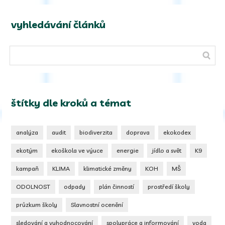
vyhledávání článků
štítky dle kroků a témat
analýza
audit
biodiverzita
doprava
ekokodex
ekotým
ekoškola ve výuce
energie
jídlo a svět
K9
kampaň
KLIMA
klimatické změny
KOH
MŠ
ODOLNOST
odpady
plán činností
prostředí školy
průzkum školy
Slavnostní ocenění
sledování a vyhodnocování
spolupráce a informování
voda