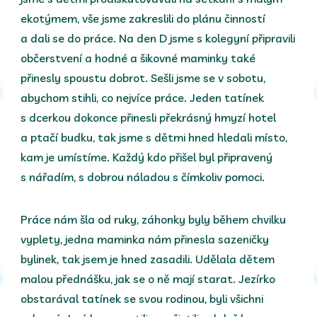
ekotýmem, vše jsme zakreslili do plánu činností
a dali se do práce. Na den D jsme s kolegyní připravili
občerstvení a hodné a šikovné maminky také
přinesly spoustu dobrot. Sešli jsme se v sobotu,
abychom stihli, co nejvíce práce. Jeden tatínek
s dcerkou dokonce přinesli překrásný hmyzí hotel
a ptačí budku, tak jsme s dětmi hned hledali místo,
kam je umístíme. Každý kdo přišel byl připravený
s nářadím, s dobrou náladou s čímkoliv pomoci.
Práce nám šla od ruky, záhonky byly během chvilku
vyplety, jedna maminka nám přinesla sazeničky
bylinek, tak jsem je hned zasadili. Udělala dětem
malou přednášku, jak se o ně mají starat. Jezírko
obstarával tatínek se svou rodinou, byli všichni