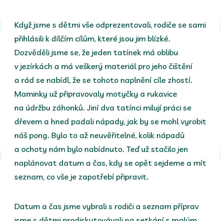
Když jsme s dětmi vše odprezentovali, rodiče se sami
přihlásili k dílčím cílům, které jsou jim blízké.
Dozvěděli jsme se, že jeden tatínek má oblibu
v jezírkách a má veškerý materiál pro jeho čištění
a rád se nabídl, že se tohoto naplnění cíle zhostí.
Maminky už připravovaly motyčky a rukavice
na údržbu záhonků. Jiní dva tatínci milují práci se
dřevem a hned padali nápady, jak by se mohl vyrobit
náš pong. Bylo to až neuvěřitelné, kolik nápadů
a ochoty nám bylo nabídnuto. Teď už stačilo jen
naplánovat datum a čas, kdy se opět sejdeme a mít
seznam, co vše je zapotřebí připravit.
Datum a čas jsme vybrali s rodiči a seznam příprav
jsme s dětmi prodiskutovávali na setkání s malým