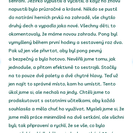
sehraní. Jezírko vypustili a vyčistili, a když ho znovu
napustili bylo průzračné a krásné. Někdo se pustil
do natírání herních prvků na zahradě, vše chytilo
druhý dech a vypadlo jako nové. Všechny děti, to
okomentovaly, že máme novou zahradu. Pong byl
vymyšlený během první hodiny a sestavený raz dva.
Pak už jen vše přivrtat, aby byl pong pevný
a bezpečný a bylo hotovo. Nevěřili jsme tomu, jak
jednoduše, a přitom efektivně to sestrojili. Stačily
na to pouze dvě palety a dvě chytré hlavy. Teď už
jen najít to správné místo, kam ho umístit. Tento
úkol jsme si, ale nechali na jindy. Chtěli jsme to
prodiskutovat s ostatními učitelkami, aby každá
souhlasila a měla chuť ho využívat. Mysleli jsme si, že
jsme měli práce minimálně na dvě setkání, ale všichni
byli, tak připravení a rychlí, že se vše, co bylo