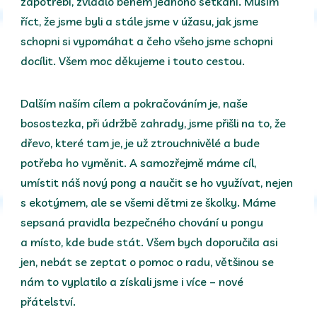
zapotřebí, zvládlo během jednoho setkání. Musím
říct, že jsme byli a stále jsme v úžasu, jak jsme
schopni si vypomáhat a čeho všeho jsme schopni
docílit. Všem moc děkujeme i touto cestou.
Dalším naším cílem a pokračováním je, naše
bosostezka, při údržbě zahrady, jsme přišli na to, že
dřevo, které tam je, je už ztrouchnivělé a bude
potřeba ho vyměnit. A samozřejmě máme cíl,
umístit náš nový pong a naučit se ho využívat, nejen
s ekotýmem, ale se všemi dětmi ze školky. Máme
sepsaná pravidla bezpečného chování u pongu
a místo, kde bude stát. Všem bych doporučila asi
jen, nebát se zeptat o pomoc o radu, většinou se
nám to vyplatilo a získali jsme i více – nové
přátelství.