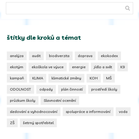
štítky dle kroků a témat
analýza
audit
biodiverzita
doprava
ekokodex
ekotým
ekoškola ve výuce
energie
jídlo a svět
K9
kampaň
KLIMA
klimatické změny
KOH
MŠ
ODOLNOST
odpady
plán činností
prostředí školy
průzkum školy
Slavnostní ocenění
sledování a vyhodnocování
spolupráce a informování
voda
ZŠ
šetrný spotřebitel