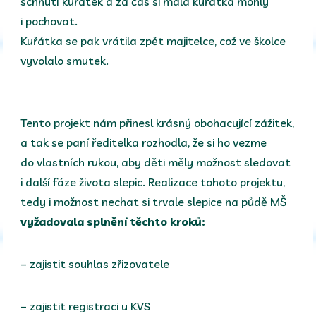
schnutí kuřátek a za čas si malá kuřátka mohly
i pochovat.
Kuřátka se pak vrátila zpět majitelce, což ve školce
vyvolalo smutek.
Tento projekt nám přinesl krásný obohacující zážitek,
a tak se paní ředitelka rozhodla, že si ho vezme
do vlastních rukou, aby děti měly možnost sledovat
i další fáze života slepic. Realizace tohoto projektu,
tedy i možnost nechat si trvale slepice na půdě MŠ
vyžadovala splnění těchto kroků:
– zajistit souhlas zřizovatele
– zajistit registraci u KVS