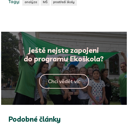
Tagy:
analýza
MŠ
prostředí školy
ještě nejste zapojeni
do programu Ekoškola?
Chci vědět víc
Podobné články