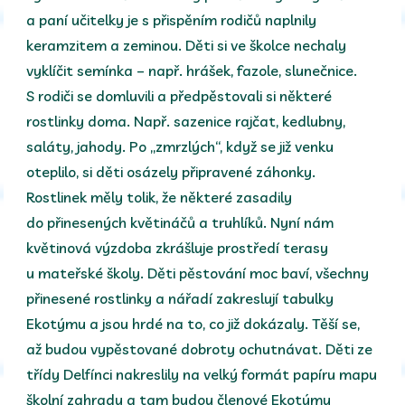
a paní učitelky je s přispěním rodičů naplnily
keramzitem a zeminou. Děti si ve školce nechaly
vyklíčit semínka – např. hrášek, fazole, slunečnice.
S rodiči se domluvili a předpěstovali si některé
rostlinky doma. Např. sazenice rajčat, kedlubny,
saláty, jahody. Po „zmrzlých“, když se již venku
oteplilo, si děti osázely připravené záhonky.
Rostlinek měly tolik, že některé zasadily
do přinesených květináčů a truhlíků. Nyní nám
květinová výzdoba zkrášluje prostředí terasy
u mateřské školy. Děti pěstování moc baví, všechny
přinesené rostlinky a nářadí zakreslují tabulky
Ekotýmu a jsou hrdé na to, co již dokázaly. Těší se,
až budou vypěstované dobroty ochutnávat. Děti ze
třídy Delfínci nakreslily na velký formát papíru mapu
školní zahrady a tam budou členové Ekotýmu