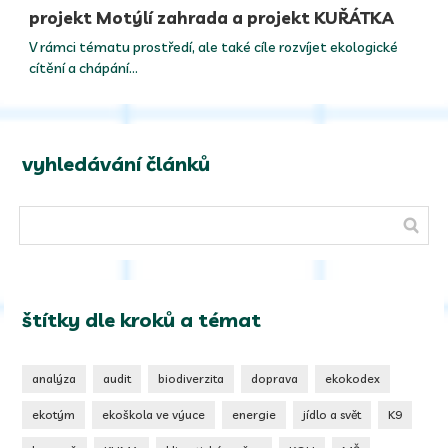
projekt Motýlí zahrada a projekt KUŘÁTKA
V rámci tématu prostředí, ale také cíle rozvíjet ekologické
cítění a chápání…
vyhledávání článků
štítky dle kroků a témat
analýza
audit
biodiverzita
doprava
ekokodex
ekotým
ekoškola ve výuce
energie
jídlo a svět
K9