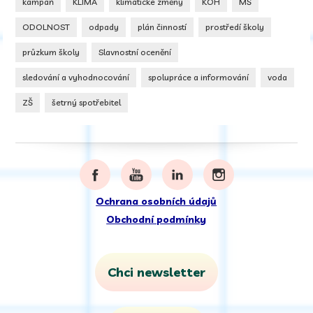
kampaň
KLIMA
klimatické změny
KOH
MŠ
ODOLNOST
odpady
plán činností
prostředí školy
průzkum školy
Slavnostní ocenění
sledování a vyhodnocování
spolupráce a informování
voda
ZŠ
šetrný spotřebitel
Ochrana osobních údajů
Obchodní podmínky
Chci newsletter