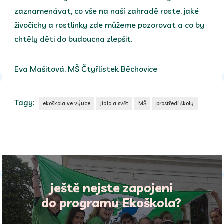
zaznamenávat, co vše na naší zahradě roste, jaké
živočichy a rostlinky zde můžeme pozorovat a co by
chtěly děti do budoucna zlepšit.
Eva Mašitová, MŠ Čtyřlístek Běchovice
Tagy:
ekoškola ve výuce
jídlo a svět
MŠ
prostředí školy
ještě nejste zapojeni
do programu Ekoškola?