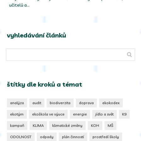
učitelů a…
vyhledávání článků
štítky dle kroků a témat
analýza
audit
biodiverzita
doprava
ekokodex
ekotým
ekoškola ve výuce
energie
jídlo a svět
K9
kampaň
KLIMA
klimatické změny
KOH
MŠ
ODOLNOST
odpady
plán činností
prostředí školy