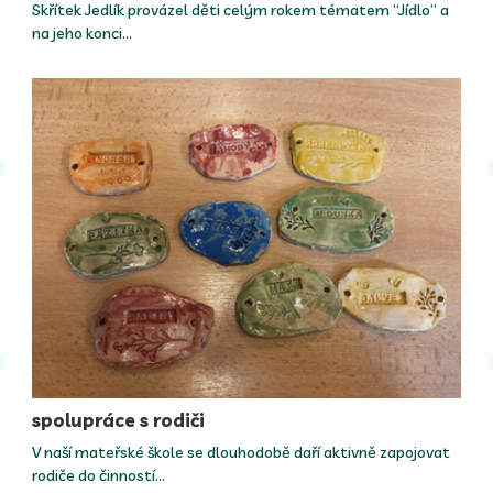
Skřítek Jedlík provázel děti celým rokem tématem “Jídlo” a
na jeho konci…
spolupráce s rodiči
V naší mateřské škole se dlouhodobě daří aktivně zapojovat
rodiče do činností…