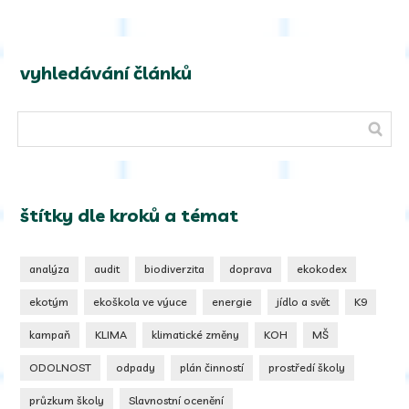
vyhledávání článků
štítky dle kroků a témat
analýza
audit
biodiverzita
doprava
ekokodex
ekotým
ekoškola ve výuce
energie
jídlo a svět
K9
kampaň
KLIMA
klimatické změny
KOH
MŠ
ODOLNOST
odpady
plán činností
prostředí školy
průzkum školy
Slavnostní ocenění