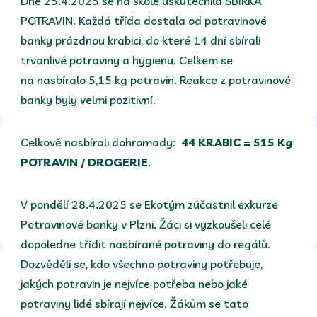
Dne 25.4.2025 se na škole uskutečnila SBÍRKA
POTRAVIN. Každá třída dostala od potravinové
banky prázdnou krabici, do které 14 dní sbírali
trvanlivé potraviny a hygienu. Celkem se
na nasbíralo 5,15 kg potravin. Reakce z potravinové
banky byly velmi pozitivní.
Celkově nasbírali dohromady:
44 KRABIC = 515 Kg
POTRAVIN / DROGERIE
.
V pondělí 28.4.2025 se Ekotým zúčastnil exkurze
Potravinové banky v Plzni. Žáci si vyzkoušeli celé
dopoledne třídit nasbírané potraviny do regálů.
Dozvěděli se, kdo všechno potraviny potřebuje,
jakých potravin je nejvíce potřeba nebo jaké
potraviny lidé sbírají nejvíce. Žákům se tato