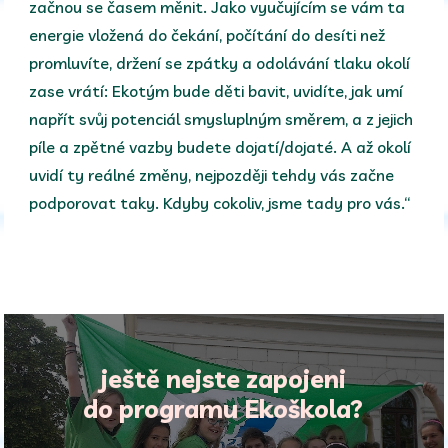
začnou se časem měnit. Jako vyučujícím se vám ta
energie vložená do čekání, počítání do desíti než
promluvíte, držení se zpátky a odolávání tlaku okolí
zase vrátí: Ekotým bude děti bavit, uvidíte, jak umí
napřít svůj potenciál smysluplným směrem, a z jejich
píle a zpětné vazby budete dojatí/dojaté. A až okolí
uvidí ty reálné změny, nejpozději tehdy vás začne
podporovat taky. Kdyby cokoliv, jsme tady pro vás.“
ještě nejste zapojeni
do programu Ekoškola?