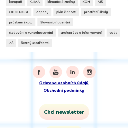
kampaň
KLIMA
klimatické změny
KOH
MŠ
ODOLNOST
odpady
plán činností
prostředí školy
průzkum školy
Slavnostní ocenění
sledování a vyhodnocování
spolupráce a informování
voda
ZŠ
šetrný spotřebitel
Ochrana osobních údajů
Obchodní podmínky
Chci newsletter