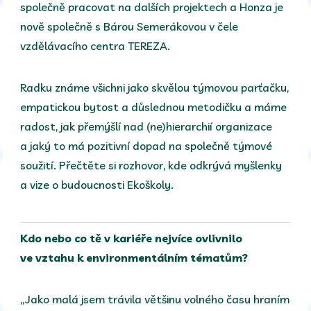
společně pracovat na dalších projektech a Honza je
nově společně s Bárou Semerákovou v čele
vzdělávacího centra TEREZA.
Radku známe všichni jako skvělou týmovou parťačku,
empatickou bytost a důslednou metodičku a máme
radost, jak přemýšlí nad (ne)hierarchií organizace
a jaký to má pozitivní dopad na společně týmové
soužití. Přečtěte si rozhovor, kde odkrývá myšlenky
a vize o budoucnosti Ekoškoly.
Kdo nebo co tě v kariéře nejvíce ovlivnilo
ve vztahu k environmentálním tématům?
„Jako malá jsem trávila většinu volného času hraním