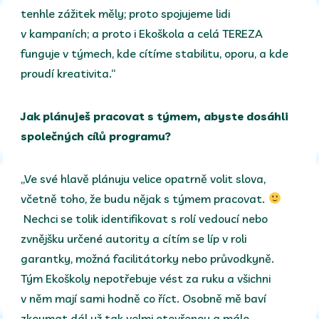
tenhle zážitek měly; proto spojujeme lidi
v kampaních; a proto i Ekoškola a celá TEREZA
funguje v týmech, kde cítíme stabilitu, oporu, a kde
proudí kreativita.“
Jak plánuješ pracovat s týmem, abyste dosáhli
společných cílů programu?
„Ve své hlavě plánuju velice opatrně volit slova,
včetně toho, že budu nějak s týmem pracovat.
Nechci se tolik identifikovat s rolí vedoucí nebo
zvnějšku určené autority a cítím se líp v roli
garantky, možná facilitátorky nebo průvodkyně.
Tým Ekoškoly nepotřebuje vést za ruku a všichni
v něm mají sami hodně co říct. Osobně mě baví
zkoumat dál už tak velmi otevřenou a málo