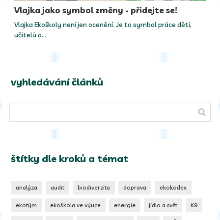
Vlajka jako symbol změny - přidejte se!
Vlajka Ekoškoly není jen ocenění. Je to symbol práce dětí,
učitelů a…
vyhledávání článků
štítky dle kroků a témat
analýza
audit
biodiverzita
doprava
ekokodex
ekotým
ekoškola ve výuce
energie
jídlo a svět
K9