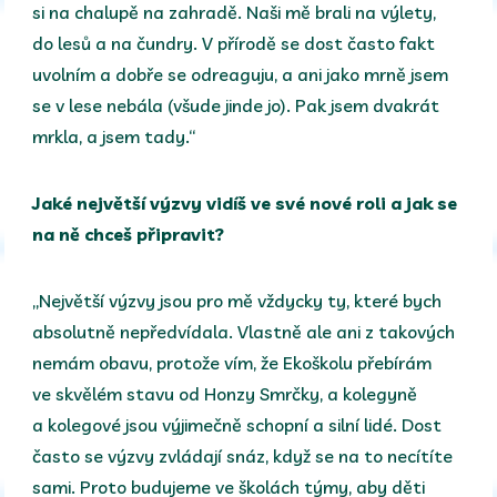
si na chalupě na zahradě. Naši mě brali na výlety,
do lesů a na čundry. V přírodě se dost často fakt
uvolním a dobře se odreaguju, a ani jako mrně jsem
se v lese nebála (všude jinde jo). Pak jsem dvakrát
mrkla, a jsem tady.“
Jaké největší výzvy vidíš ve své nové roli a jak se
na ně chceš připravit?
„Největší výzvy jsou pro mě vždycky ty, které bych
absolutně nepředvídala. Vlastně ale ani z takových
nemám obavu, protože vím, že Ekoškolu přebírám
ve skvělém stavu od Honzy Smrčky, a kolegyně
a kolegové jsou výjimečně schopní a silní lidé. Dost
často se výzvy zvládají snáz, když se na to necítíte
sami. Proto budujeme ve školách týmy, aby děti