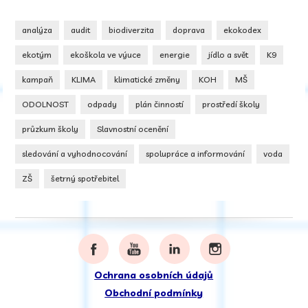
analýza
audit
biodiverzita
doprava
ekokodex
ekotým
ekoškola ve výuce
energie
jídlo a svět
K9
kampaň
KLIMA
klimatické změny
KOH
MŠ
ODOLNOST
odpady
plán činností
prostředí školy
průzkum školy
Slavnostní ocenění
sledování a vyhodnocování
spolupráce a informování
voda
ZŠ
šetrný spotřebitel
Ochrana osobních údajů
Obchodní podmínky