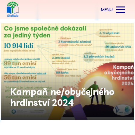
MENU
Kampaň ne/obyčejného
hrdinství 2024