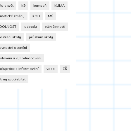
dlo a svět
K9
kampaň
KLIMA
limatické změny
KOH
MŠ
DOLNOST
odpady
plán činností
ostředí školy
průzkum školy
avnostní ocenění
ledování a vyhodnocování
polupráce a informování
voda
ZŠ
trný spotřebitel