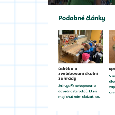
Podobné články
údržba a
sp
zvelebování školní
V n
zahrady
dlo
Jak využít schopnosti a
zap
dovednosti rodičů, kteří
čin
mají chuť nám ukázat, co…