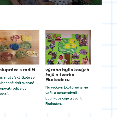
olupráce s rodiči
výroba bylinkových
čajů a tvorba
aší mateřské škole se
Ekokodexu
uhodobě daří aktivně
Na velkém Ekotýmu jsme
ojovat rodiče do
vařili a ochutnávali
ností…
bylinkové čaje a tvořili
Ekokodex.…