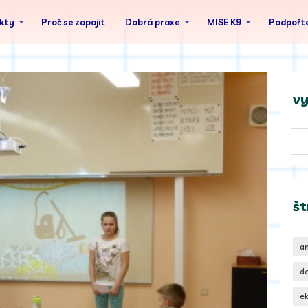
ekty
Proč se zapojit
Dobrá praxe
MISE K9
Podpořte
vy
št
a
d
e