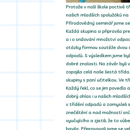
Protože v naší škole poctivě t
našich mladších spolužáků na
Přírodovědný seminář jsme se v
Každá skupina si připravila p
a i o snižování množství odpa
otázky formou soutěže dvou sk
odpadů. S výsledkem jsme byli 
dobré znalosti. Na závěr byli
zapojila celá naše šestá tříd
skupiny s paní učitelkou. Ve t
Každý řekl, co se jim povedlo 
dobrý ohlas i u našich mladší
v třídění odpadů a zamysleli
znečištění a nad možností sníž
vyučujícího a zjistili, že to v
bavila. Připravovali jsme se v