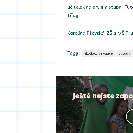
učitelek na prvním stupni. Tut
třídy.
Karolína Pšovská, ZŠ a MŠ Pr
Tagy:
ekoškola ve výuce
odpady
ještě nejste zap