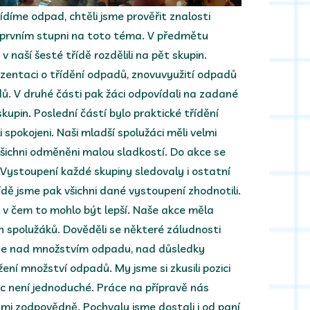
řídíme odpad, chtěli jsme prověřit znalosti
 prvním stupni na toto téma. V předmětu
 naší šesté třídě rozdělili na pět skupin.
rezentaci o třídění odpadů, znovuvyužití odpadů
dů. V druhé části pak žáci odpovídali na zadané
upin. Poslední částí bylo praktické třídění
spokojeni. Naši mladší spolužáci měli velmi
 všichni odměněni malou sladkostí. Do akce se
a.Vystoupení každé skupiny sledovaly i ostatní
řídě jsme pak všichni dané vystoupení zhodnotili.
a v čem to mohlo být lepší. Naše akce měla
ch spolužáků. Dověděli se některé záludnosti
 se nad množstvím odpadu, nad důsledky
ení množství odpadů. My jsme si zkusili pozici
ůbec není jednoduché. Práce na přípravě nás
elmi zodpovědně. Pochvalu jsme dostali i od paní