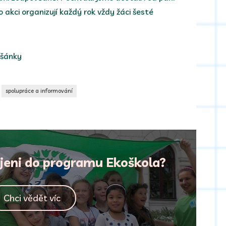
o akci organizují každý rok vždy žáci šesté
ušánky
spolupráce a informování
ojeni do programu Ekoškola?
Chci vědět víc