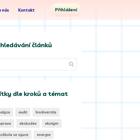
Přihlášení
 nás
Kontakt
hledávání článků
ítky dle kroků a témat
nalýza
audit
biodiverzita
oprava
ekokodex
ekotým
koškola ve výuce
energie