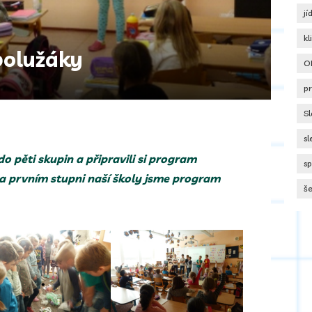
jí
k
polužáky
O
pr
Sl
s
 do pěti skupin a připravili si program
s
a prvním stupni naší školy jsme program
še