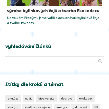
výroba bylinkových čajů a tvorba Ekokodexu
Na velkém Ekotýmu jsme vařili a ochutnávali bylinkové čaje
a tvořili Ekokodex.…
vyhledávání článků
štítky dle kroků a témat
analýza
audit
biodiverzita
doprava
ekokodex
ekotým
ekoškola ve výuce
energie
jídlo a svět
K9