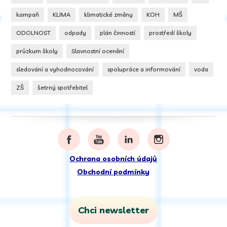
kampaň
KLIMA
klimatické změny
KOH
MŠ
ODOLNOST
odpady
plán činností
prostředí školy
průzkum školy
Slavnostní ocenění
sledování a vyhodnocování
spolupráce a informování
voda
ZŠ
šetrný spotřebitel
Ochrana osobních údajů
Obchodní podmínky
Chci newsletter