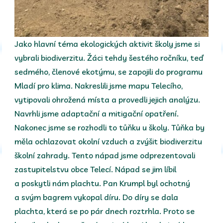
Jako hlavní téma ekologických aktivit školy jsme si
vybrali biodiverzitu. Žáci tehdy šestého ročníku, teď
sedmého, členové ekotýmu, se zapojili do programu
Mladí pro klima. Nakreslili jsme mapu Telecího,
vytipovali ohrožená místa a provedli jejich analýzu.
Navrhli jsme adaptační a mitigační opatření.
Nakonec jsme se rozhodli to tůňku u školy. Tůňka by
měla ochlazovat okolní vzduch a zvýšit biodiverzitu
školní zahrady. Tento nápad jsme odprezentovali
zastupitelstvu obce Telecí. Nápad se jim líbil
a poskytli nám plachtu. Pan Krumpl byl ochotný
a svým bagrem vykopal díru. Do díry se dala
plachta, která se po pár dnech roztrhla. Proto se