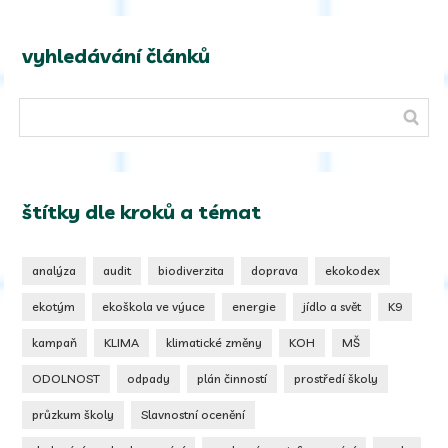
vyhledávání článků
štítky dle kroků a témat
analýza
audit
biodiverzita
doprava
ekokodex
ekotým
ekoškola ve výuce
energie
jídlo a svět
K9
kampaň
KLIMA
klimatické změny
KOH
MŠ
ODOLNOST
odpady
plán činností
prostředí školy
průzkum školy
Slavnostní ocenění