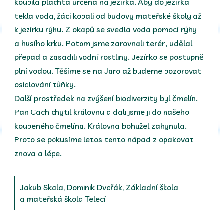
koupila plachta určená na jezírka. Aby do jezírka
tekla voda, žáci kopali od budovy mateřské školy až
k jezírku rýhu. Z okapů se svedla voda pomocí rýhy
a husího krku. Potom jsme zarovnali terén, udělali
přepad a zasadili vodní rostliny. Jezírko se postupně
plní vodou. Těšíme se na Jaro až budeme pozorovat
osidlování tůňky.
Další prostředek na zvýšení biodiverzity byl čmelín.
Pan Cach chytil královnu a dali jsme ji do našeho
koupeného čmelína. Královna bohužel zahynula.
Proto se pokusíme letos tento nápad z opakovat
znova a lépe.
Jakub Skala, Dominik Dvořák, Základní škola
a mateřská škola Telecí